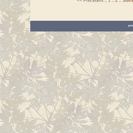
<< Précédent
::
1
::
2
::
Suiva
pro