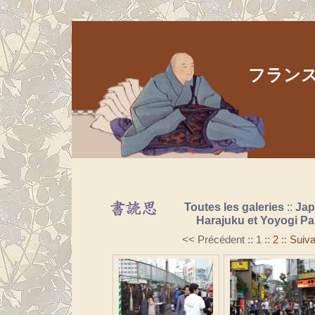
フランス人
Aller au contenu
|
Aller au menu
|
Aller à la recherche
Toutes les galeries
::
Ja
Harajuku et Yoyogi Pa
<< Précédent
::
1
::
2
::
Suiva