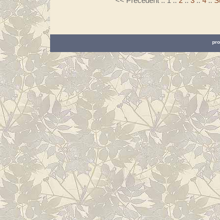
<< Précédent
::
1
::
2
::
3
::
4
::
S
pro