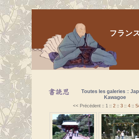
フランス人
Aller au contenu
|
Aller au menu
|
Aller à la recherche
Toutes les galeries
::
Ja
Kawagoe
<< Précédent
::
1
::
2
::
3
::
4
::
S