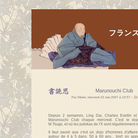
フランス人
Aller au contenu
|
Aller au menu
|
Aller à la recherche
Marunouchi Club
Par Olivier, mercredi 23 mai 2007 à 23:57
::
日
Depuis 2 semaines, Ling Dai, Charles Evellin et
Marunouchi Club chaque mercredi. C'est le doj
M.Tsuge, et où les judokas de l'X sont régulièrement in
Il faut savoir que c'est un dojo d'hommes d'affai
autour de 4 à 5 dans, 50 à 60 ans... bref, on ap