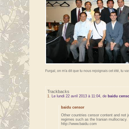
Furgal, on m'a dit que tu nous rejoignais cet été, tu va
Trackbacks
1.
Le lundi 22 avril 2013 à 11:04, de
baidu cens
baidu censor
Other countries censor content and not j
regimes such as the Iranian mullocracy.
http://www.baidu.com