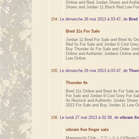
Online and Real Jordan Shoes and Authe
Shoes and Jordan 11 Black Red Low For
104.
Le dimanche 26 mai 2013 à 03:47, de
Bred 
Bred 11s For Sale
Jordan 11 Bred For Sale and Bred 4s Onl
Red 5s For Sale and Jordan 9 Cool Grey
Buy Thunder 4s For Sale and Order Jor
Online and Authentic Jordans Online an
Low Online
105.
Le dimanche 26 mai 2013 à 03:47, de
Thun
Thunder 4s
Bred 11s Online and Bred 4s For Sale an
For Sale and Jordan 9 Cool Grey For Sa
4s Restock and Authentic Jordan Shoes
2013 For Sale and Buy Jordan 11 Low On
106.
Le lundi 27 mai 2013 à 02:38, de
vibram fiv
vibram five finger sale
Marunouchi Club - フランス人のOlivierの